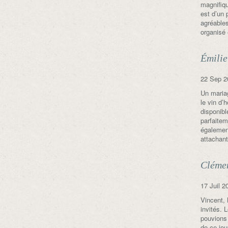
magnifiqu
est d’un 
agréable
organisé
Émilie
22 Sep 2
Un maria
le vin d’
disponibl
parfaitem
égalemen
attachan
Clémen
17 Juil 2
Vincent,
invités. 
pouvions 
de ce jou