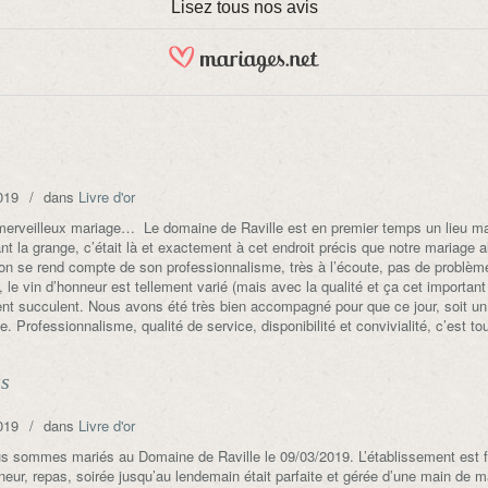
Lisez tous nos avis
019
dans
Livre d'or
erveilleux mariage… Le domaine de Raville est en premier temps un lieu magn
t la grange, c’était là et exactement à cet endroit précis que notre mariage 
on se rend compte de son professionnalisme, très à l’écoute, pas de problèm
 le vin d’honneur est tellement varié (mais avec la qualité et ça cet importan
t succulent. Nous avons été très bien accompagné pour que ce jour, soit un 
le. Professionnalisme, qualité de service, disponibilité et convivialité, c’est to
s
019
dans
Livre d'or
 sommes mariés au Domaine de Raville le 09/03/2019. L’établissement est fidè
neur, repas, soirée jusqu’au lendemain était parfaite et gérée d’une main de ma