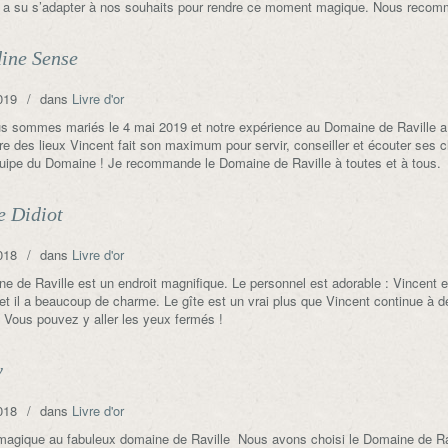
 Il a su s’adapter à nos souhaits pour rendre ce moment magique. Nous reco
ine Sense
019
dans
Livre d'or
 sommes mariés le 4 mai 2019 et notre expérience au Domaine de Raville a ét
ire des lieux Vincent fait son maximum pour servir, conseiller et écouter ses 
quipe du Domaine ! Je recommande le Domaine de Raville à toutes et à tous.
e Didiot
018
dans
Livre d'or
e de Raville est un endroit magnifique. Le personnel est adorable : Vincent e
 et il a beaucoup de charme. Le gîte est un vrai plus que Vincent continue à 
 Vous pouvez y aller les yeux fermés !
y
018
dans
Livre d'or
agique au fabuleux domaine de Raville Nous avons choisi le Domaine de Ravil