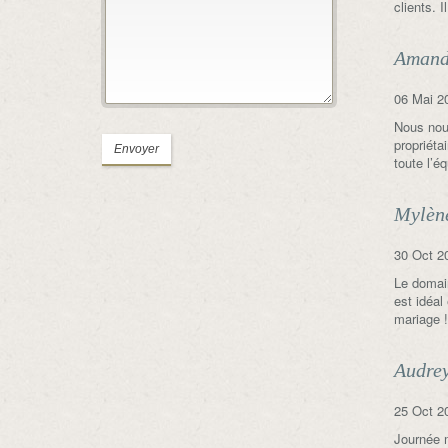
clients.
Amand
06 Mai 2
Nous nous
propriéta
toute l’é
Mylèn
30 Oct 2
Le domain
est idéal
mariage !
Audre
25 Oct 2
Journée m