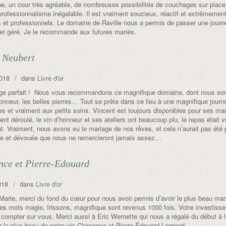
e, un cour très agréable, de nombreuses possibilités de couchages sur place 
professionnalisme inégalable. Il est vraiment soucieux, réactif et extrêmement 
s et professionnels. Le domaine de Raville nous a permis de passer une jour
 et géré. Je le recommande aux futures mariés.
 Neubert
018
dans
Livre d'or
ge parfait ! Nous vous recommandons ce magnifique domaine, dont nous so
honneur, les belles pierres… Tout se prête dans ce lieu à une magnifique jou
es et vraiment aux petits soins. Vincent est toujours disponibles pour ses marié
ent déroulé, le vin d’honneur et ses ateliers ont beaucoup plu, le repas était 
t. Vraiment, nous avons eu le mariage de nos rêves, et cela n’aurait pas ét
te et dévouée que nous ne remercieront jamais assez…
ce et Pierre-Edouard
018
dans
Livre d'or
 Marie, merci du fond du cœur pour nous avoir permis d’avoir le plus beau m
Les mots magie, frissons, magnifique sont revenus 1000 fois. Votre investiss
compter sur vous. Merci aussi à Eric Wernette qui nous a régalé du début à l
r le plus beau de notre vie Clemence et Pierre Édouard Legrand