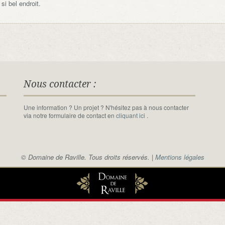
i bel endroit.
Nous contacter :
Une information ? Un projet ? N'hésitez pas à nous contacter
via notre formulaire de contact en
cliquant ici
.
© Domaine de Raville. Tous droits réservés. |
Mentions légales