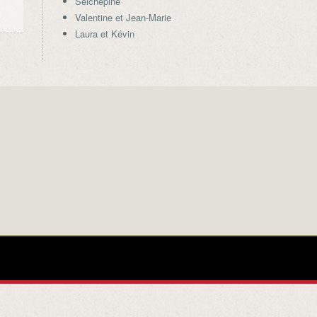
Seichepine
Valentine et Jean-Marie
Laura et Kévin