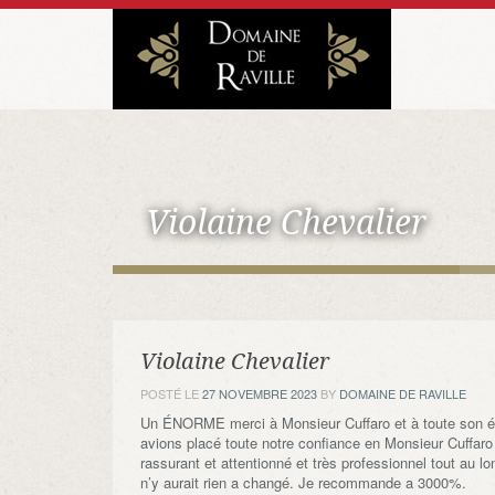
Violaine Chevalier
Violaine Chevalier
POSTÉ LE
27 NOVEMBRE 2023
BY
DOMAINE DE RAVILLE
Un ÉNORME merci à Monsieur Cuffaro et à toute son équ
avions placé toute notre confiance en Monsieur Cuffaro et
rassurant et attentionné et très professionnel tout au lo
n’y aurait rien a changé. Je recommande a 3000%.