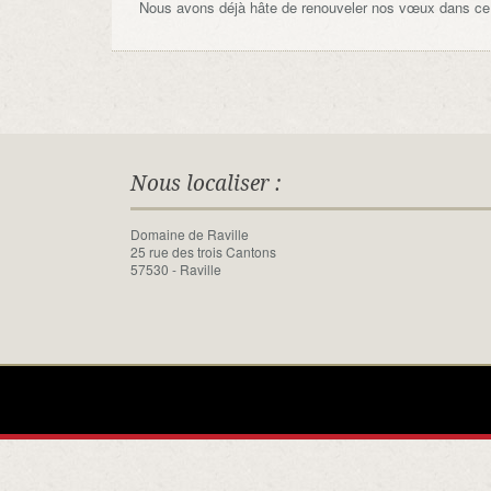
Nous avons déjà hâte de renouveler nos vœux dans ce s
Nous localiser :
Domaine de Raville
25 rue des trois Cantons
57530 - Raville