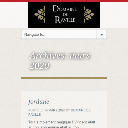
Archives:
mars
2020
Jordane
POSTÉ LE
14 MARS 2020
BY
DOMAINE DE
RAVILLE
Tout simplement magique ! Vincent était
au top, son équipe était au top.