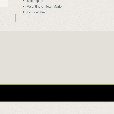
Seichepine
Valentine et Jean-Marie
Laura et Kévin