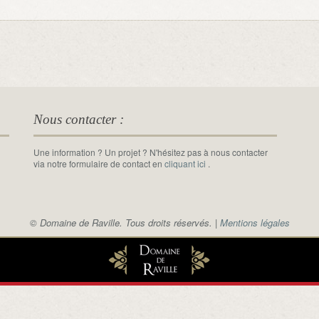
Nous contacter :
Une information ? Un projet ? N'hésitez pas à nous contacter
via notre formulaire de contact en
cliquant ici
.
© Domaine de Raville. Tous droits réservés. |
Mentions légales