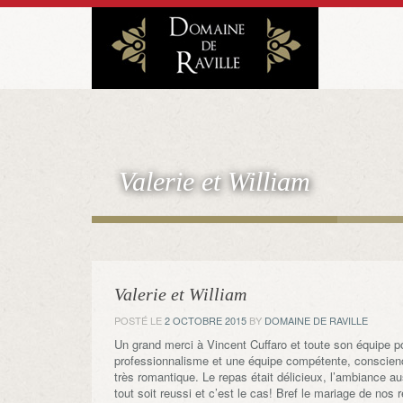
Valerie et William
Valerie et William
POSTÉ LE
2 OCTOBRE 2015
BY
DOMAINE DE RAVILLE
Un grand merci à Vincent Cuffaro et toute son équipe po
professionnalisme et une équipe compétente, conscienci
très romantique. Le repas était délicieux, l’ambiance 
tout soit reussi et c’est le cas! Bref le mariage de nos 