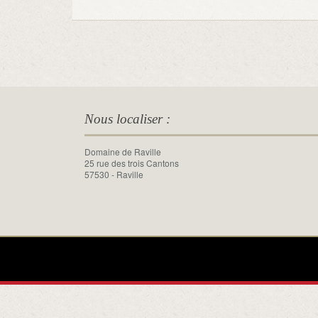
Nous localiser :
Domaine de Raville
25 rue des trois Cantons
57530 - Raville