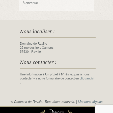
Bienvenue
Nous localiser :
Domaine de Raville
25 rue des trois Cantons
57530 - Raville
Nous contacter :
Une information ? Un projet ? N'hésitez pas à nous
contacter via notre formulaire de contact en
cliquant ici
.
© Domaine de Raville. Tous droits réservés. |
Mentions légales