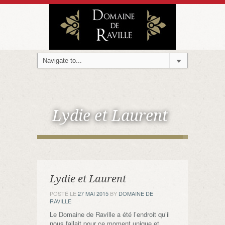
Lydie et Laurent
Lydie et Laurent
POSTÉ LE
27 MAI 2015
BY
DOMAINE DE
RAVILLE
Le Domaine de Raville a été l’endroit qu’il
nous fallait pour ce moment unique et