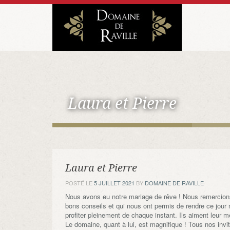
Laura et Pierre
Laura et Pierre
POSTÉ LE
5 JUILLET 2021
BY
DOMAINE DE RAVILLE
Nous avons eu notre mariage de rêve ! Nous remercions 
bons conseils et qui nous ont permis de rendre ce jour 
profiter pleinement de chaque instant. Ils aiment leur mé
Le domaine, quant à lui, est magnifique ! Tous nos invit