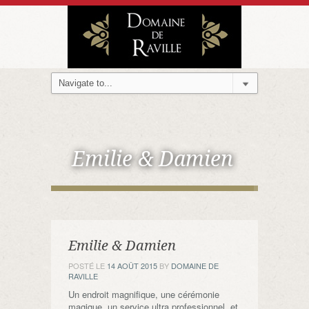
Emilie & Damien
Emilie & Damien
POSTÉ LE
14 AOÛT 2015
BY
DOMAINE DE
RAVILLE
Un endroit magnifique, une cérémonie
magique, un service ultra professionnel, et